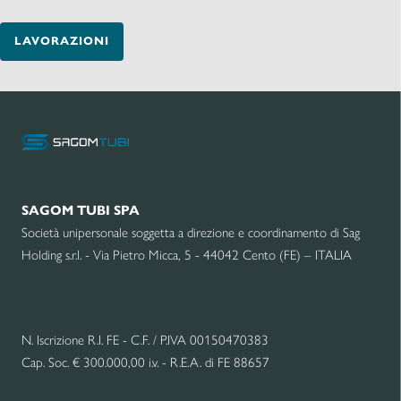
LAVORAZIONI
SAGOM TUBI SPA
Società unipersonale soggetta a direzione e coordinamento di Sag
Holding s.r.l. - Via Pietro Micca, 5 - 44042 Cento (FE) – ITALIA
N. Iscrizione R.I. FE - C.F. / P.IVA 00150470383
Cap. Soc. € 300.000,00 i.v. - R.E.A. di FE 88657